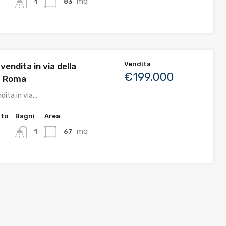
mq
83
1
Vendita
 vendita in via della
€199.000
1 Roma
ndita in via…
tto
Bagni
Area
mq
67
1