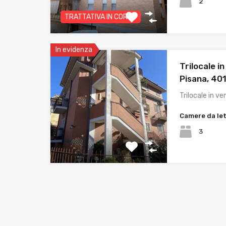
2
TRATTATIVA IN CORSO
In evidenza
Trilocale in
Pisana, 40
Trilocale in ve
Camere da le
3