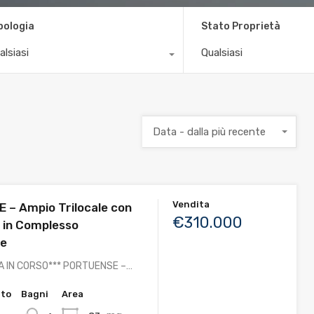
pologia
Stato Proprietà
alsiasi
Qualsiasi
Data - dalla più recente
Vendita
– Ampio Trilocale con
€310.000
 in Complesso
le
A IN CORSO*** PORTUENSE –…
tto
Bagni
Area