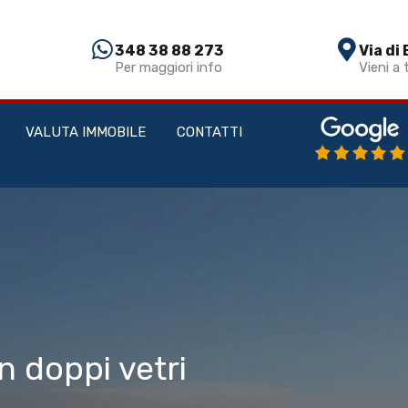
HOME
CHI SIAMO
VENDITA
AFFITTO
348 38 88 273​
Via di
Per maggiori info
Vieni a 
VALUTA IMMOBILE
CONTATTI
on doppi vetri