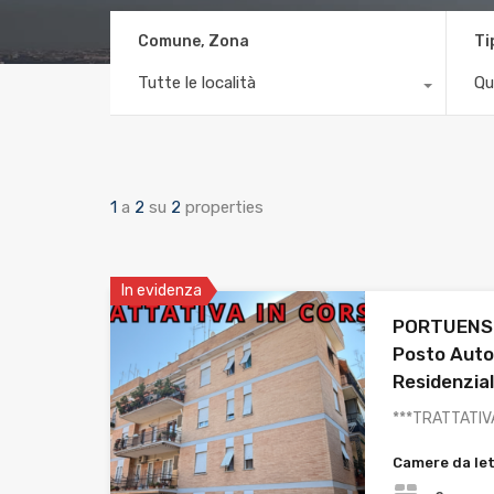
Comune, Zona
Ti
Tutte le località
Qu
1
a
2
su
2
properties
In evidenza
PORTUENSE 
Posto Auto
Residenzia
***TRATTATIV
Camere da le