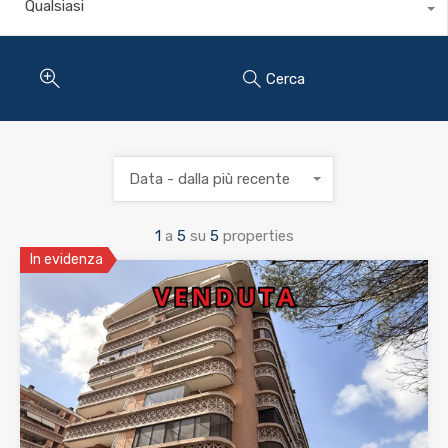
Qualsiasi
Cerca
Data - dalla più recente
1
a
5
su
5
properties
In evidenza