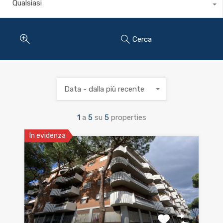
Qualsiasi
Cerca
Data - dalla più recente
1
a
5
su
5
properties
In evidenza