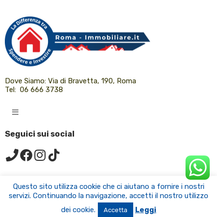
Dove Siamo:
Via di Bravetta, 190, Roma
Tel:
06 666 3738
Seguici sui social
Questo sito utilizza cookie che ci aiutano a fornire i nostri
servizi. Continuando la navigazione, accetti il nostro utilizzo
© 2024 Roma-immobiliare.it Tutti i diritti riservati.
dei cookie.
Leggi
Accetta
Sito Web realizzato da
MB.it