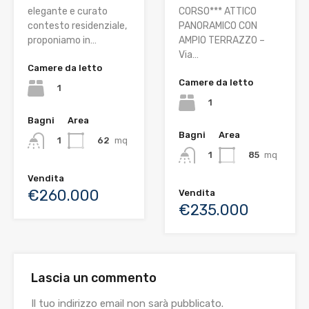
elegante e curato
CORSO*** ATTICO
contesto residenziale,
PANORAMICO CON
proponiamo in…
AMPIO TERRAZZO –
Via…
Camere da letto
Camere da letto
1
1
Bagni
Area
Bagni
Area
62
mq
1
85
mq
1
Vendita
€260.000
Vendita
€235.000
Lascia un commento
Il tuo indirizzo email non sarà pubblicato.