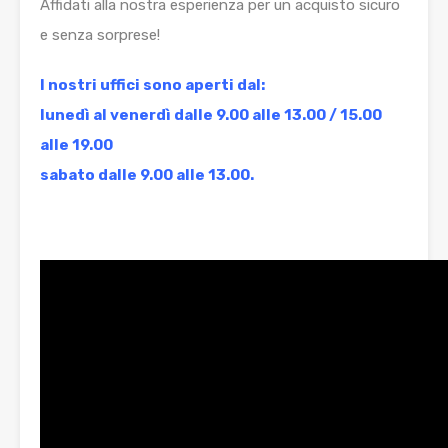
Affidati alla nostra esperienza per un acquisto sicuro
e senza sorprese!
I nostri uffici sono aperti dal:
lunedì al venerdì dalle 9.00 alle 13.00 / 15.00
alle 19.00
sabato dalle 9.00 alle 13.00.