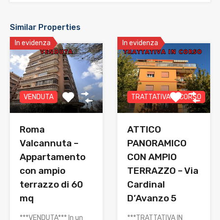
Similar Properties
In evidenza
In evidenza
VENDUTA
TRATTATIVA IN CORSO
Roma
ATTICO
Valcannuta –
PANORAMICO
Appartamento
CON AMPIO
con ampio
TERRAZZO – Via
terrazzo di 60
Cardinal
mq
D’Avanzo 5
***VENDUTA*** In un
***TRATTATIVA IN