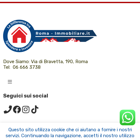
Dove Siamo:
Via di Bravetta, 190, Roma
Tel:
06 666 3738
Seguici sui social
Questo sito utilizza cookie che ci aiutano a fornire i nostri
servizi. Continuando la navigazione, accetti il nostro utilizzo
© 2024 Roma-immobiliare.it Tutti i diritti riservati.