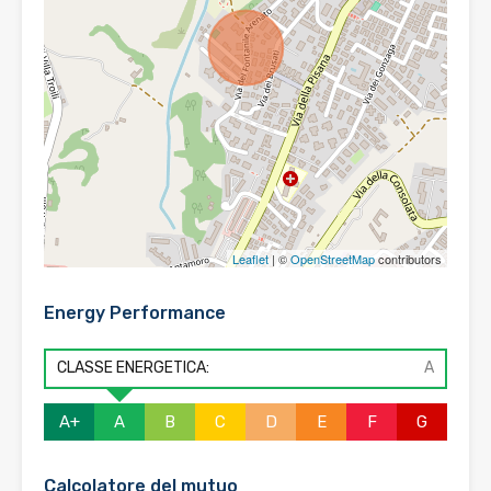
Leaflet
| ©
OpenStreetMap
contributors
Energy Performance
CLASSE ENERGETICA:
A
A+
A
B
C
D
E
F
G
Calcolatore del mutuo